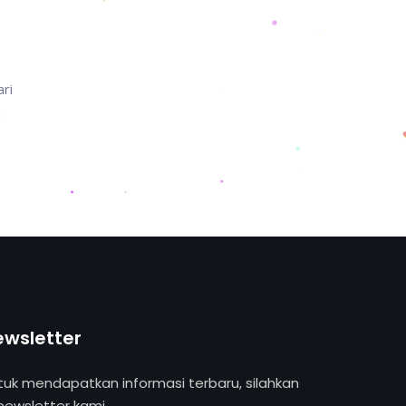
ri
u
ewsletter
tuk mendapatkan informasi terbaru, silahkan
 newsletter kami