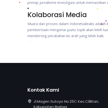
prinsip jurnalisme investigasi untuk memastikan a
Kolaborasi Media
Muara dari proses dalam Indonesialeaks adalah 
pemberitaan mengenai suatu topik akan lebih lu
mendorong perubahan ke arah yang lebih baik.
Kontak Kami
Jl.Mayjen Sutoyo No.25C Kec.Cililitan,
Kabupaten Brebes