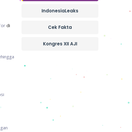
IndonesiaLeaks
 Tor
di
Cek Fakta
Kongres XII AJI
sehingga
si
ngan