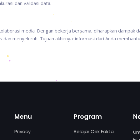
kurasi dan validasi data.
kolaborasi media. Dengan bekerja bersama, diharapkan dampak da
as dan menyeluruh. Tujuan akhirnya: informasi dari Anda membant
Menu
Program
N
Privacy
Belajar Cek Fakta
Un
isi