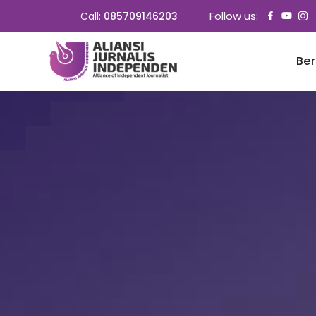
Follow us:
Call:
085709146203
Be