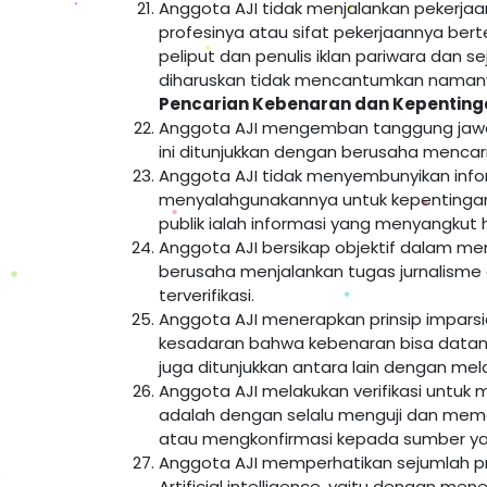
Anggota AJI tidak menjalankan pekerja
profesinya atau sifat pekerjaannya berte
peliput dan penulis iklan pariwara dan sej
diharuskan tidak mencantumkan namanya
Pencarian Kebenaran dan Kepentinga
Anggota AJI mengemban tanggung jawab 
ini ditunjukkan dengan berusaha mencar
Anggota AJI tidak menyembunyikan info
menyalahgunakannya untuk kepentingan 
publik ialah informasi yang menyangkut 
Anggota AJI bersikap objektif dalam menj
berusaha menjalankan tugas jurnalisme
terverifikasi.
Anggota AJI menerapkan prinsip imparsial,
kesadaran bahwa kebenaran bisa datang d
juga ditunjukkan antara lain dengan me
Anggota AJI melakukan verifikasi untuk
adalah dengan selalu menguji dan meme
atau mengkonfirmasi kepada sumber y
Anggota AJI memperhatikan sejumlah pri
Artificial intelligence, yaitu dengan m