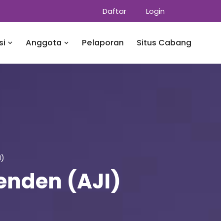
Daftar
Login
si
Anggota
Pelaporan
Situs Cabang
I)
penden (AJI)