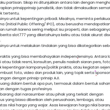
ku partisan. Sikap ini ditunjukkan antara lain dengan mengha
nerapkan prinsipprinsip jurnalistik, dan tidak dimaksudkan sem
 tertentu.
nya untuk kepentingan pribadi. Misalnya, meminta perlaku
(Initial Public Offering/ IPO), atau berusaha mendapatka
ian rumah karena sering meliput isu properti, dan sebagainya
 berita
slot777
yang diketahuinya keliru atau tidak akurat dis
.
inya untuk melakukan tindakan yang bisa dikategorikan seb
k praktis yang bisa membahayakan independensinya. Antara l
tau tidak resmi, konsultan, penulis naskah siaran pers, foto
k kepentingan kampanye/politik praktis, atau kegiatan sejen
mbuat foto, video dan produk lain, yang topik serta sponsor
ngan dengan prinsip-prinsip AJI.
 uang dalam bentuk apa pun, termasuk dalam bentuk saha
an dengan tugas profesinya.
barang dari narasumber atau pihak yang terkait dengan
us yang biasa diberikan oleh perusahaan, lembaga, atau
s nilai harga yang wajar. Asas kewajaran harga nilai baran