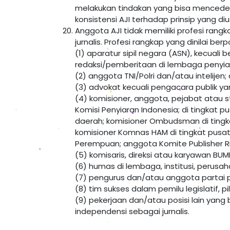
melakukan tindakan yang bisa mencedera
konsistensi AJI terhadap prinsip yang di
Anggota AJI tidak memiliki profesi ra
jurnalis. Profesi rangkap yang dinilai b
(1) aparatur sipil negara (ASN), kecual
redaksi/pemberitaan di lembaga penyiara
(2) anggota TNI/Polri dan/atau intelijen
(3) advokat kecuali pengacara publik y
(4) komisioner, anggota, pejabat atau 
Komisi Penyiaran Indonesia; di tingkat p
daerah; komisioner Ombudsman di tingka
komisioner Komnas HAM di tingkat pusat
Perempuan; anggota Komite Publisher Rig
(5) komisaris, direksi atau karyawan BU
(6) humas di lembaga, institusi, perus
(7) pengurus dan/atau anggota partai po
(8) tim sukses dalam pemilu legislatif, p
(9) pekerjaan dan/atau posisi lain yang
independensi sebagai jurnalis.