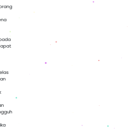
 orang
ena
 pada
ndapat
elas
lan
k
an
ungguh
ika