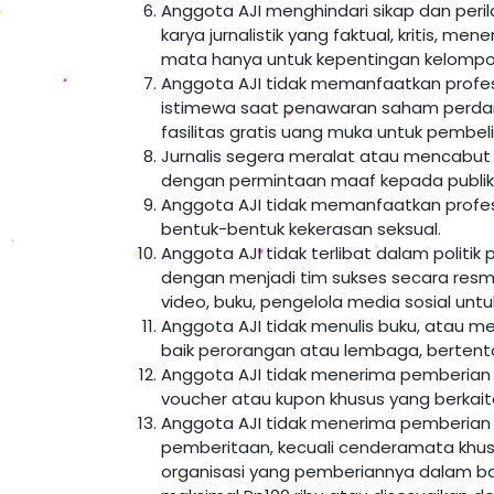
Anggota AJI menghindari sikap dan perila
karya jurnalistik yang faktual, kritis, me
mata hanya untuk kepentingan kelompok
Anggota AJI tidak memanfaatkan profesi
istimewa saat penawaran saham perdana 
fasilitas gratis uang muka untuk pembel
Jurnalis segera meralat atau mencabut
dengan permintaan maaf kepada publik
Anggota AJI tidak memanfaatkan profes
bentuk-bentuk kekerasan seksual.
Anggota AJI tidak terlibat dalam politi
dengan menjadi tim sukses secara resmi a
video, buku, pengelola media sosial untu
Anggota AJI tidak menulis buku, atau me
baik perorangan atau lembaga, bertenta
Anggota AJI tidak menerima pemberian
voucher atau kupon khusus yang berkait
Anggota AJI tidak menerima pemberian 
pemberitaan, kecuali cenderamata khus
organisasi yang pemberiannya dalam bata