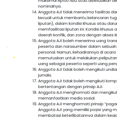
maksimal Rp100 ribu atau disesuaikan d
nominalnya.
Anggota AJI tidak menerima fasilitas d
kecuali untuk membantu kelancaran tug
liputan), dalam kondisi khusus atau d
memfasilitasi liputan ini. Kondisi khusus
daerah konflik, dan zona dengan akses k
Anggota AJI boleh menerima uang transpor
peserta dan narasumber dalam sebuah a
personal. Namun, kehadirannya di acara 
memutuskan untuk melakukan peliputan a
uang sebagai peserta seperti uang peng
Anggota AJI tidak boleh mengikuti undi
jurnalis.
Anggota AJI tidak boleh mengikuti kompe
bertentangan dengan prinsip AJI.
Anggota AJI menghormati dan mengikuti p
memanfaatkan media sosial.
Anggota AJI menghormati prinsip “paga
Anggota AJI yang memiliki posisi yang m
membatasi keterlibatannya dalam kegiat