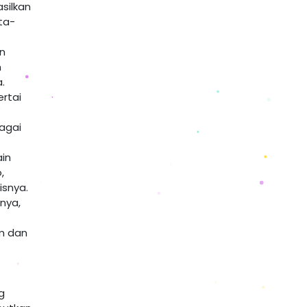
silkan
ata-
an
n
.
ertai
agai
ain
,
isnya.
nya,
m dan
g