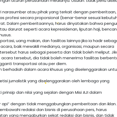
engan aturan perusahaan medianya. Usulan: tidak perlu dise
ari narasumber atau pihak yang terkait dengan pemberitaan,
as profesi secara proporsional (benar-benar sesuai kebutu
arurat. Dalam pemberitaannya, harus dinyatakan bahwa peng
 atau darurat seperti acara kepresidenan, liputan haji, bencan
husus.
tasi, uang makan, dan fasilitas lainnya jika ia hadir sebag
cara, baik mewakili medianya, organisasi, maupun secara
tersebut harus sebagai peserta dan tidak boleh meliput. Jik
cara tersebut, dia tidak boleh menerima fasilitas berbent
ganti transportasi atau per diem.
an berhadiah dalam acara khusus yang diselenggarakan untu
tisi jurnalistik yang diselenggarakan oleh lembaga yang
rinsip dan nilai yang sejalan dengan Misi AJI dalam
r api” dengan tidak menggabungkan pemberitaan dan iklan.
embawahi redaksi dan bisnis di perusahaan pers, harus
an yang mengaburkan sekat redaksi dan bisnis, dan tidak