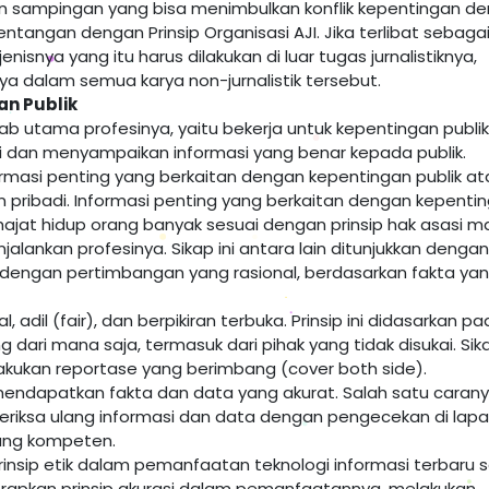
an sampingan yang bisa menimbulkan konflik kepentingan d
ntangan dengan Prinsip Organisasi AJI. Jika terlibat sebaga
enisnya yang itu harus dilakukan di luar tugas jurnalistiknya,
 dalam semua karya non-jurnalistik tersebut.
n Publik
utama profesinya, yaitu bekerja untuk kepentingan publik.
i dan menyampaikan informasi yang benar kepada publik.
rmasi penting yang berkaitan dengan kepentingan publik at
pribadi. Informasi penting yang berkaitan dengan kepenti
hajat hidup orang banyak sesuai dengan prinsip hak asasi m
alankan profesinya. Sikap ini antara lain ditunjukkan dengan
 dengan pertimbangan yang rasional, berdasarkan fakta ya
 adil (fair), dan berpikiran terbuka. Prinsip ini didasarkan p
ari mana saja, termasuk dari pihak yang tidak disukai. Sika
lakukan reportase yang berimbang (cover both side).
 mendapatkan fakta dan data yang akurat. Salah satu caran
riksa ulang informasi dan data dengan pengecekan di lap
ang kompeten.
nsip etik dalam pemanfaatan teknologi informasi terbaru s
enerapkan prinsip akurasi dalam pemanfaatannya, melakukan