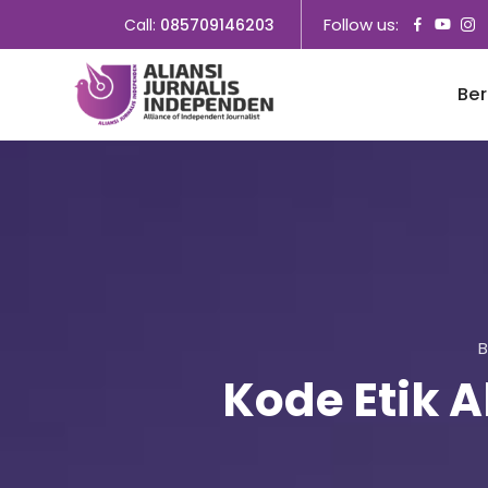
Follow us:
Call:
085709146203
Be
B
Kode Etik A