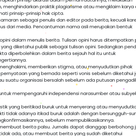
an, menghindarkan praktik plagiarisme atau mengklaim karya
ti prinsip-prinsip hak cipta.
maran sebagai penulis dan editor pada berita, kecuali kar
sus dari media. Pencantuman nama asli merupakan bentuk
ini dalam menulis berita. Tulisan opini harus ditempatkan
l yang diketahui publik sebagai tulisan opini. Sedangkan pe
akta diperbolehkan dalam berita sejauh hal itu untuk
gertiannya.
 menghakimi, memberikan stigma, atau menyudutkan pihak
 pernyataan yang bernada seperti vonis sebelum diketahui j
u suatu organisasi bersalah sebelum ada putusan pengadi
 untuk mempengaruhi independensi narasumber atau subye
istik yang beritikad buruk untuk menyerang atau menyudutk
kti tidak adanya itikad buruk adalah dengan bersungguh-s
ngkonfirmasikannya, sebelum mempublikasikannya.
membuat berita palsu. Jurnalis dapat dianggap berbohong j
tidak ada, atau membuat berita yang sudah diketahui