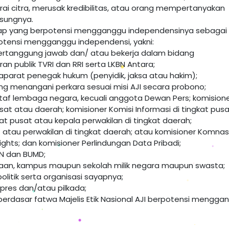
i citra, merusak kredibilitas, atau orang mempertanyakan
usungnya.
ngkap yang berpotensi mengganggu independensinya sebagai
erpotensi mengganggu independensi, yakni:
i bertanggung jawab dan/ atau bekerja dalam bidang
n publik TVRI dan RRI serta LKBN Antara;
; aparat penegak hukum (penyidik, jaksa atau hakim);
ang menangani perkara sesuai misi AJI secara probono;
staf lembaga negara, kecuali anggota Dewan Pers; komision
usat atau daerah; komisioner Komisi Informasi di tingkat pus
t pusat atau kepala perwakilan di tingkat daerah;
 atau perwakilan di tingkat daerah; atau komisioner Komnas
hts; dan komisioner Perlindungan Data Pribadi;
MN dan BUMD;
ahaan, kampus maupun sekolah milik negara maupun swasta;
litik serta organisasi sayapnya;
ilpres dan/atau pilkada;
 berdasar fatwa Majelis Etik Nasional AJI berpotensi mengga