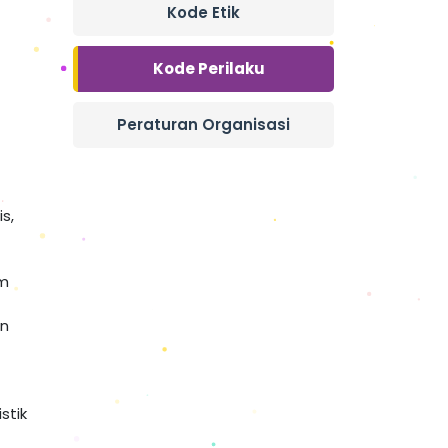
Kode Etik
Kode Perilaku
Peraturan Organisasi
s,
im
an
stik