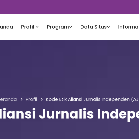
randa
Profil
Program
Data Situs
Informa
eranda
Profil
Kode Etik Aliansi Jurnalis Independen (AJ
liansi Jurnalis Inde