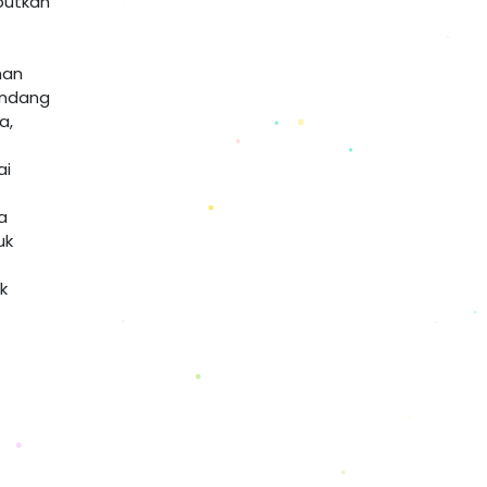
butkan
han
undang
a,
ai
a
uk
k