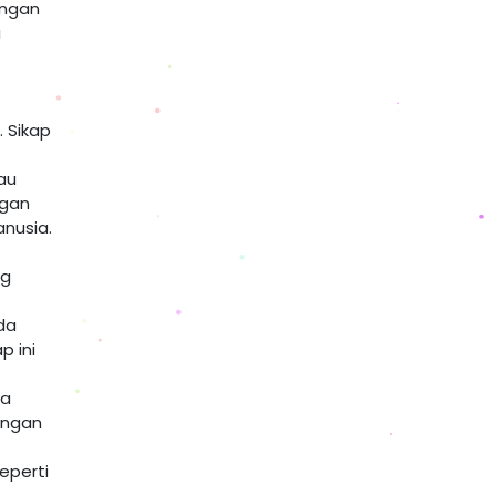
engan
i
 Sikap
au
ngan
anusia.
ng
ada
p ini
ya
angan
eperti