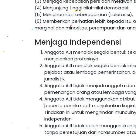
(3) Menjaga kebebasan pers dan melawan s
(4) Menjunjung tinggi nilai-nilai demokrasi;
(5) Menghormati keberagaman (toleransi);
(6) Memberikan perhatian lebih kepada isu k
marginal dan minoritas, perempuan dan ana
Menjaga Independensi
Anggota AJI menolak segala bentuk teka
menjalankan profesinya.
Anggota AJI menolak segala bentuk inter
pejabat atau lembaga pemerintahan, dan
jurnalistik.
Anggota AJI tidak menjadi anggota dan p
pemenangan orang atau lembaga yang ter
Anggota AJI tidak menggunakan atribut l
peserta pemilu saat menjalankan kegiatan
Tindakan ini untuk menghindari munculny
independen.
Anggota AJI tidak boleh menggunakan lipu
tanpa persetujuan dari narasumber atau