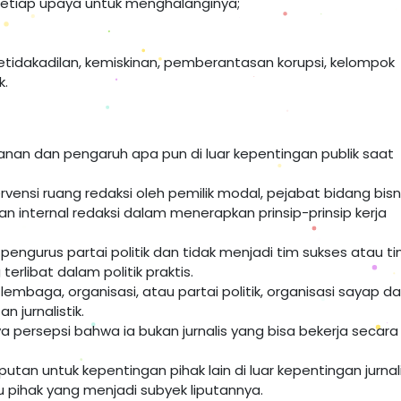
etiap upaya untuk menghalanginya;
etidakadilan, kemiskinan, pemberantasan korupsi, kelompok
k.
nan dan pengaruh apa pun di luar kepentingan publik saat
vensi ruang redaksi oleh pemilik modal, pejabat bidang bisni
 internal redaksi dalam menerapkan prinsip-prinsip kerja
engurus partai politik dan tidak menjadi tim sukses atau t
libat dalam politik praktis.
embaga, organisasi, atau partai politik, organisasi sayap d
 jurnalistik.
a persepsi bahwa ia bukan jurnalis yang bisa bekerja secara
tan untuk kepentingan pihak lain di luar kepentingan jurnali
 pihak yang menjadi subyek liputannya.